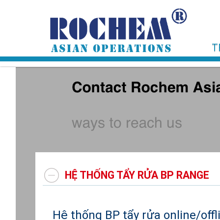
T
HỆ THỐNG TẨY RỬA BP RANGE
Hệ thống BP tẩy rửa online/off