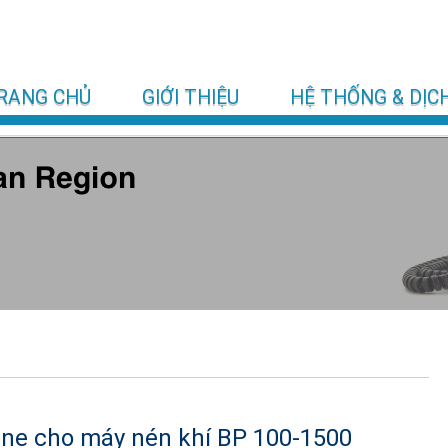
RANG CHỦ
GIỚI THIỆU
HỆ THỐNG & DỊC
line cho máy nén khí BP 100-1500