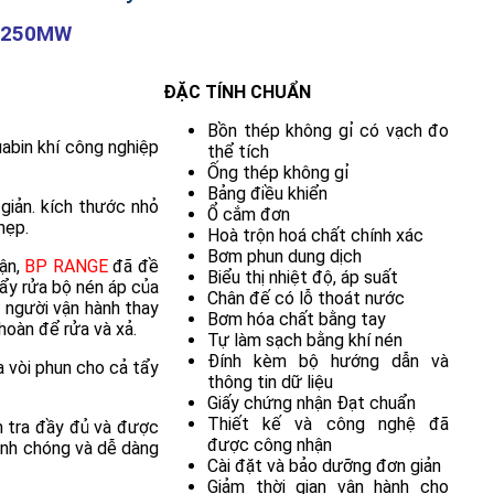
5-250MW
ĐẶC TÍNH CHUẨN
Bồn thép không gỉ có vạch đo
abin khí công nghiệp
thể tích
Ống thép không gỉ
Bảng điều khiển
giản. kích thước nhỏ
Ổ cắm đơn
hẹp.
Hoà trộn hoá chất chính xác
Bơm phun dung dịch
ận,
BP RANGE
đã đề
Biểu thị nhiệt độ, áp suất
tẩy rửa bộ nén áp của
Chân đế có lỗ thoát nước
p người vận hành thay
Bơm hóa chất bằng tay
hoàn để rửa và xả.
Tự làm sạch bằng khí nén
Đính kèm bộ hướng dẫn và
 vòi phun cho cả tẩy
thông tin dữ liệu
Giấy chứng nhận Đạt chuẩn
Thiết kế và công nghệ đã
 tra đầy đủ và được
được công nhận
anh chóng và dễ dàng
Cài đặt và bảo dưỡng đơn giản
Giảm thời gian vận hành cho