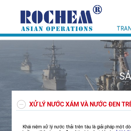
TRAN
SẢ
XỬ LÝ NƯỚC XÁM VÀ NƯỚC ĐEN TR
Khái niệm xử lý nước thải trên tàu là giải pháp một