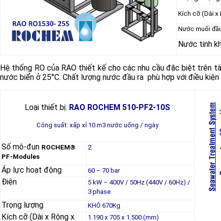
Kích cỡ (Dài x
Nước muối đầu
Nước tinh kh
Hệ thống RO của RAO thiết kế cho các nhu cầu đặc biệt trên tà
nước biển ở 25°C. Chất lượng nước đầu ra phù hợp với điều kiệ
Loại thiết bị:
RAO ROCHEM 510-PF2-10S
Công suất: xấp xỉ 10 m3 nước uống / ngày
Số mô-đun
ROCHEM®
2
PF-Modules
Áp lực hoạt động
60 – 70 bar
Điện
5 kW – 400V / 50Hz (440V / 60Hz) /
3 phase
Trọng lượng
KHÔ 670Kg
Kích cỡ (Dài x Rộng x
1.190 x 705 x 1.500 (mm)