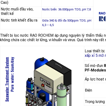
Cao)
Nước muối đầu vào,
Nước biển:
36.000ppm TDS; pH 7,8
thiết kế
Nước tinh khiết đầu ra
Giữa 340 & đối đa 500ppm TDS;
pH
6,3 – 6,5
Thiết bị lọc nước RAO ROCHEM áp dụng nguyên lý thẩm thấu n
không chứa các chất lơ lửng, vi khuẩn và virus. Quá trình này rấ
Loại thiết bị:
xấp xỉ 5 m3 
Số mô-đun
PF-Modules
Áp lực hoạt
Điện
Trọng lượng