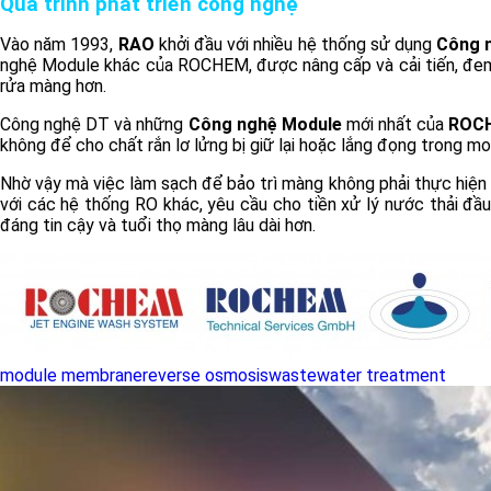
Quá trình phát triển công nghệ
Vào năm 1993,
RAO
khởi đầu với nhiều hệ thống sử dụng
Công 
nghệ Module khác của ROCHEM, được nâng cấp và cải tiến, đem lạ
rửa màng hơn.
Công nghệ DT và những
Công nghệ Module
mới nhất của
ROC
không để cho chất rắn lơ lửng bị giữ lại hoặc lắng đọng trong m
Nhờ vậy mà việc làm sạch để bảo trì màng không phải thực hiện
với các hệ thống RO khác, yêu cầu cho tiền xử lý nước thải đầ
đáng tin cậy và tuổi thọ màng lâu dài hơn.
module membrane
reverse osmosis
wastewater treatment