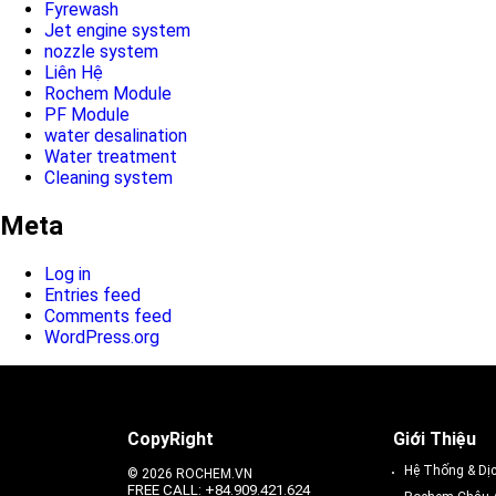
Fyrewash
Jet engine system
nozzle system
Liên Hệ
Rochem Module
PF Module
water desalination
Water treatment
Cleaning system
Meta
Log in
Entries feed
Comments feed
WordPress.org
CopyRight
Giới Thiệu
Hệ Thống & Dị
© 2026 ROCHEM.VN
FREE CALL: +84.909.421.624