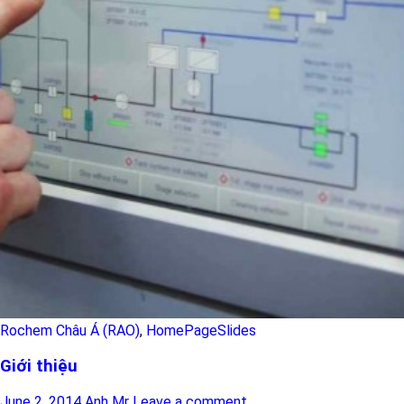
Rochem Châu Á (RAO)
,
HomePageSlides
Giới thiệu
June 2, 2014
Anh Mr
Leave a comment