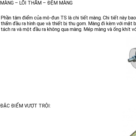
MÀNG – LÕI THẤM – ĐỆM MÀNG
Phần tâm điểm của mô-đun TS là chi tiết màng. Chi tiết này b
thấm đầu ra hình que và thiết bị thu gom. Màng đi kèm với mặt 
tách ra và một đầu ra không qua màng. Mép màng và ống khít với 
ĐẶC ĐIỂM VƯỢT TRỘI: