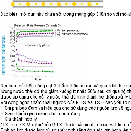
Đặc biệt, mô-đun này chứa số lượng màng gấp 3 lần so với mô-đun
Rochem cải tiến công nghệ thẩm thấu ngược và quá trình lọc nan
lượng nước thải có thề giảm xuống ít nhất 50% sau khi qua hệ th
được áp dụng cho xử lý nước thải đã hình thành hệ thống xử lý b
Với công nghệ thẩm thấu ngược của R.T.S. và TS – các yếu tố nà
– Chi phí bảo đảm và hiệu quả cho sử dụng các nguồn lực về ngư
– Giảm thiểu gánh nặng cho môi trường
– Giá thành hợp lý.
“TS Triple S Mô-đun“của R.T.S. được sản xuất từ các vật liệu t
Bình ap lực được làm từ sợ thủy tinh tăng áp suất vận hành lên