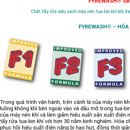
FYREWASH® SB
Chất tẩy rửa siêu sạch máy nén tua-bin khí khi đ
FYREWASH® – HÓA C
Trong quá trình vận hành, trên cánh lá của máy nén k
luồng không khí bên ngoài vào và dầu mỡ trong tua-bin
của máy nén khí và làm giảm hiệu xuất sản xuất điện 
tẩy rửa tua-bin khí với hơn 30 năm kinh nghiệm. Hóa 
phục hồi hiệu suất điện năng bị hao hụt, đồng thời giảm