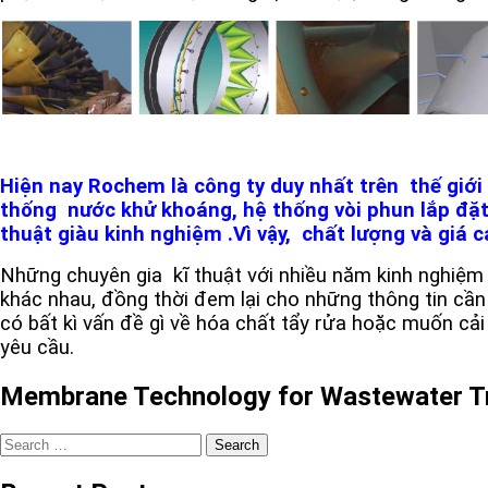
Hiện nay Rochem là công ty duy nhất trên thế giới t
thống nước khử khoáng, hệ thống vòi phun lắp đặt tr
thuật giàu kinh nghiệm .Vì vậy, chất lượng và giá 
Những chuyên gia kĩ thuật với nhiều năm kinh nghiệm 
khác nhau, đồng thời đem lại cho những thông tin cần
có bất kì vấn đề gì về hóa chất tẩy rửa hoặc muốn cải t
yêu cầu.
Membrane Technology for Wastewater T
Search
for: