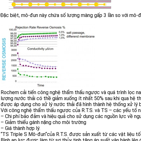
Đặc biệt, mô-đun này chứa số lượng màng gấp 3 lần so với mô-đun
Rochem cải tiến công nghệ thẩm thấu ngược và quá trình lọc nan
lượng nước thải có thề giảm xuống ít nhất 50% sau khi qua hệ th
được áp dụng cho xử lý nước thải đã hình thành hệ thống xử lý b
Với công nghệ thẩm thấu ngược của R.T.S. và TS – các yếu tố nà
– Chi phí bảo đảm và hiệu quả cho sử dụng các nguồn lực về ngư
– Giảm thiểu gánh nặng cho môi trường
– Giá thành hợp lý.
“TS Triple S Mô-đun“của R.T.S. được sản xuất từ các vật liệu t
Bình ap lực được làm từ sợ thủy tinh tăng áp suất vận hành lên