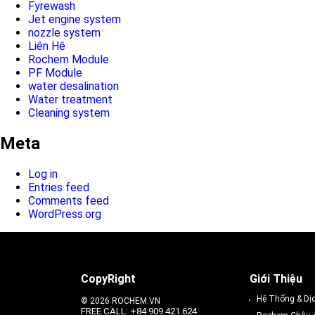
Fyrewash
Jet engine system
nozzle system
Liên Hệ
Rochem Module
PF Module
water desalination
Water treatment
Cleaning system
Meta
Log in
Entries feed
Comments feed
WordPress.org
CopyRight
Giới Thiệu
Hệ Thống & Dị
© 2026 ROCHEM.VN
FREE CALL: +84.909.421.624