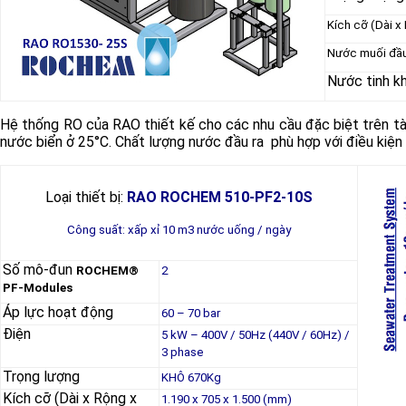
Kích cỡ (Dài x
Nước muối đầu
Nước tinh kh
Hệ thống RO của RAO thiết kế cho các nhu cầu đặc biệt trên tà
nước biển ở 25°C. Chất lượng nước đầu ra phù hợp với điều kiệ
Loại thiết bị:
RAO ROCHEM 510-PF2-10S
Công suất: xấp xỉ 10 m3 nước uống / ngày
Số mô-đun
ROCHEM®
2
PF-Modules
Áp lực hoạt động
60 – 70 bar
Điện
5 kW – 400V / 50Hz (440V / 60Hz) /
3 phase
Trọng lượng
KHÔ 670Kg
Kích cỡ (Dài x Rộng x
1.190 x 705 x 1.500 (mm)