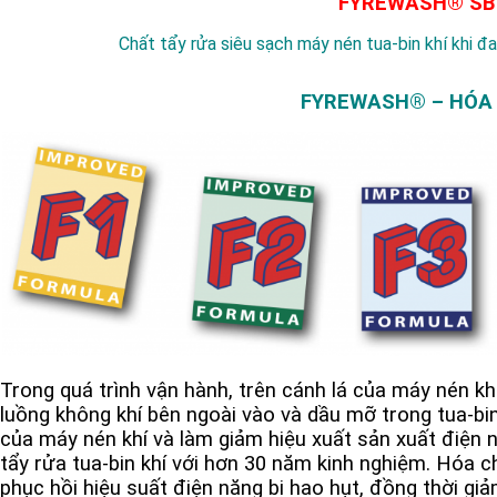
FYREWASH® SB
Chất tẩy rửa siêu sạch máy nén tua-bin khí khi đ
FYREWASH® – HÓA C
Trong quá trình vận hành, trên cánh lá của máy nén k
luồng không khí bên ngoài vào và dầu mỡ trong tua-bin
của máy nén khí và làm giảm hiệu xuất sản xuất điện 
tẩy rửa tua-bin khí với hơn 30 năm kinh nghiệm. Hóa 
phục hồi hiệu suất điện năng bị hao hụt, đồng thời giảm