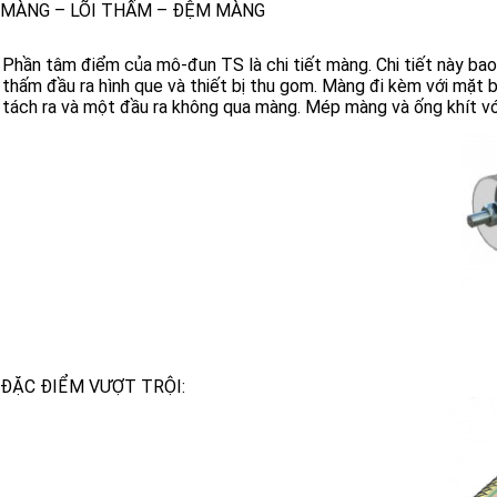
MÀNG – LÕI THẤM – ĐỆM MÀNG
Phần tâm điểm của mô-đun TS là chi tiết màng. Chi tiết này b
thấm đầu ra hình que và thiết bị thu gom. Màng đi kèm với mặt 
tách ra và một đầu ra không qua màng. Mép màng và ống khít với 
ĐẶC ĐIỂM VƯỢT TRỘI: