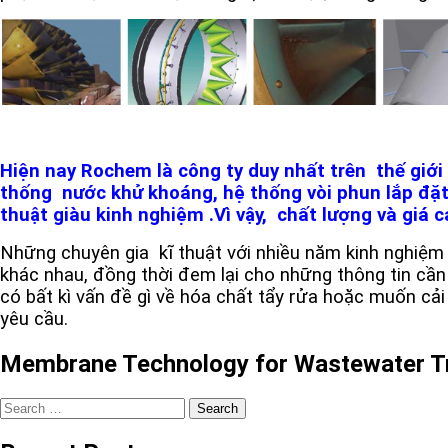
Hiện nay Rochem là công ty duy nhất trên thế giới t
thống nước khử khoáng, hệ thống vòi phun lắp đặt tr
thuật giàu kinh nghiệm .Vì vậy, chất lượng và giá 
Những chuyên gia kĩ thuật với nhiều năm kinh nghiệm 
khác nhau, đồng thời đem lại cho những thông tin cần
có bất kì vấn đề gì về hóa chất tẩy rửa hoặc muốn cải t
yêu cầu.
Membrane Technology for Wastewater T
Search
for: