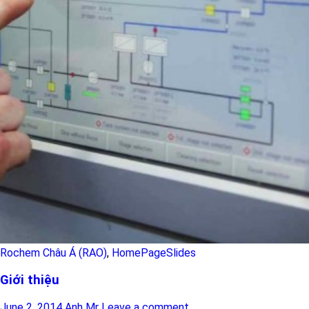
Rochem Châu Á (RAO)
,
HomePageSlides
Giới thiệu
June 2, 2014
Anh Mr
Leave a comment