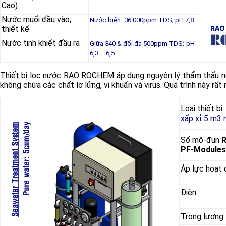
Cao)
Nước muối đầu vào,
Nước biển:
36.000ppm TDS; pH 7,8
thiết kế
Nước tinh khiết đầu ra
Giữa 340 & đối đa 500ppm TDS;
pH
6,3 – 6,5
Thiết bị lọc nước RAO ROCHEM áp dụng nguyên lý thẩm thấu n
không chứa các chất lơ lửng, vi khuẩn và virus. Quá trình này rấ
Loại thiết bị:
xấp xỉ 5 m3 
Số mô-đun
PF-Modules
Áp lực hoạt
Điện
Trọng lượng