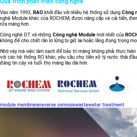
Quá trình phát triển công nghệ
Vào năm 1993,
RAO
khởi đầu với nhiều hệ thống sử dụng
Công 
nghệ Module khác của ROCHEM, được nâng cấp và cải tiến, đem lạ
rửa màng hơn.
Công nghệ DT và những
Công nghệ Module
mới nhất của
ROC
không để cho chất rắn lơ lửng bị giữ lại hoặc lắng đọng trong m
Nhờ vậy mà việc làm sạch để bảo trì màng không phải thực hiện
với các hệ thống RO khác, yêu cầu cho tiền xử lý nước thải đầ
đáng tin cậy và tuổi thọ màng lâu dài hơn.
module membrane
reverse osmosis
wastewater treatment