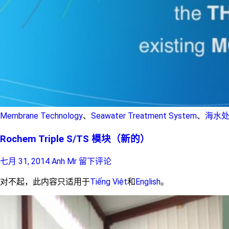
Membrane Technology
、
Seawater Treatment System
、
海水
Rochem Triple S/TS 模块（新的）
七月 31, 2014
Anh Mr
留下评论
对不起，此内容只适用于
Tiếng Việt
和
English
。