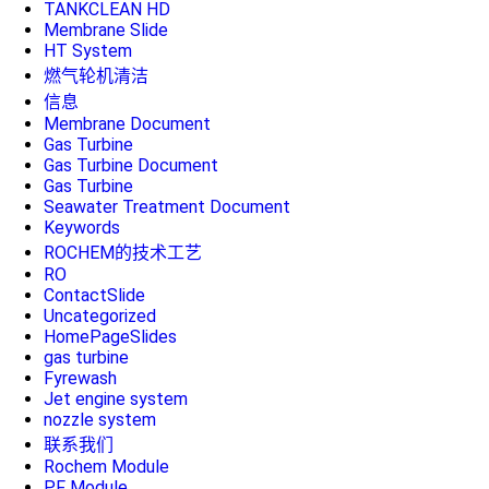
TANKCLEAN HD
Membrane Slide
HT System
燃气轮机清洁
信息
Membrane Document
Gas Turbine
Gas Turbine Document
Gas Turbine
Seawater Treatment Document
Keywords
ROCHEM的技术工艺
RO
ContactSlide
Uncategorized
HomePageSlides
gas turbine
Fyrewash
Jet engine system
nozzle system
联系我们
Rochem Module
PF Module