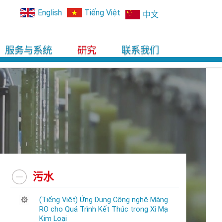
English
Tiếng Việt
中文
服务与系统
研究
联系我们
污水
(Tiếng Việt) Ứng Dụng Công nghệ Màng
RO cho Quá Trình Kết Thúc trong Xi Mạ
Kim Loại