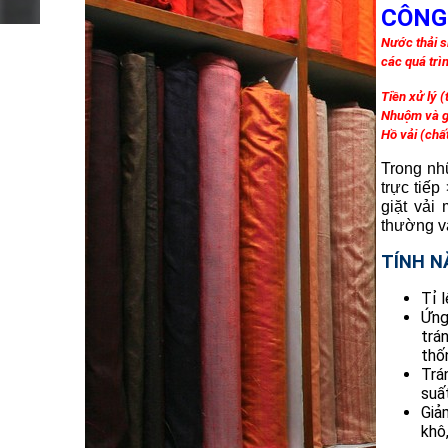
CÔNG
Nước thải s
các quá trì
Tiền xử lý (
Nhuộm và g
Hồ vải (ch
Trong nh
trực tiế
giặt vải
thường và
TÍNH 
Tỉ 
Ứng
trá
thố
Trá
suấ
Giả
khô,