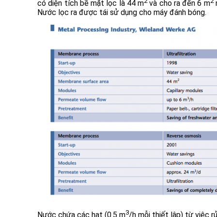
2
2
có diện tích bề mặt lọc là 44 m
và cho ra đến 6 m
n
Nước lọc ra được tái sử dụng cho máy đánh bóng.
3
Nước chứa các hạt (0.5 m
/h mỗi thiết lập) từ việc 