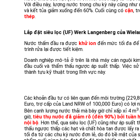
Với điều này, lượng nước trong chu kỳ này cũng như 
và kết tủa giảm xuống đến 60%. Cuối cùng có
cặn
,
tr
thép
.
Lắp đặt siêu lọc (UF) Werk Langenberg của Wiel
Nước thấm đầu ra được
khử ion
đến mức tối đa để 
trình rửa lại được tiết kiệm.
Doanh nghiệp mô-tả ở trên là nhà máy cán nguội kim
đầu cuối và thẩm thấu ngược áp suất thấp. Việc sử 
thành tựu kỹ thuật trong lĩnh vực này.
Các khoản đầu tư có liên quan đến môi trường (229,
Euro, trợ cấp của Land NRW of 100,000 Euro) có lợi n
3
Bên cạnh lượng nước thải mà bây giờ chỉ xấp xỉ 4 m
giờ,
tiêu thụ nước
đã giảm rõ (đến 90%) bởi tuần 
nội bộ
. Hơn thế, qua siêu lọc (UF) cũng như áp suất 
thấu ngược thấp các hạt và chất hòa tan được lấy r
tối đa từ các chu kỳ nước đơn lẻ, do đó bề mặt của 