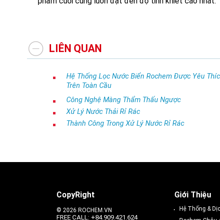
phẩm cuối cùng luôn đạt đến độ tinh khiết cao nhất.
LIÊN QUAN
Hệ Thống Lọc Nước Biển Rochem Được Yêu Thí
Trên Toàn Cầu
Công Nghệ Màng Thẩm Thấu Ngược
Xử Lý Nước Thải Rỉ Rác
Thành Công Trong Xử Lý Nước Rỉ Rác
CopyRight
Giới Thiệu
Hệ Thống & Dị
© 2026 ROCHEM.VN
FREE CALL: +84.909.421.624