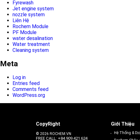
Fyrewash
Jet engine system
nozzle system
Liên Hệ
Rochem Module
PF Module
water desalination
Water treatment
Cleaning system
Meta
Log in
Entries feed
Comments feed
WordPress.org
CopyRight
Giới Thiệu
Hệ Thống & Dị
© 2026 ROCHEM.VN
FREE CALL: +84.909.421.624