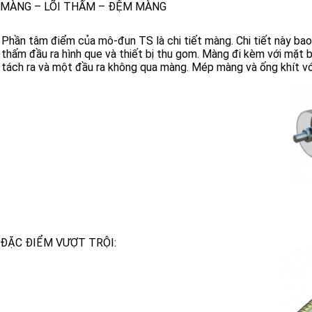
MÀNG – LÕI THẤM – ĐỆM MÀNG
Phần tâm điểm của mô-đun TS là chi tiết màng. Chi tiết này b
thấm đầu ra hình que và thiết bị thu gom. Màng đi kèm với mặt 
tách ra và một đầu ra không qua màng. Mép màng và ống khít với 
ĐẶC ĐIỂM VƯỢT TRỘI: