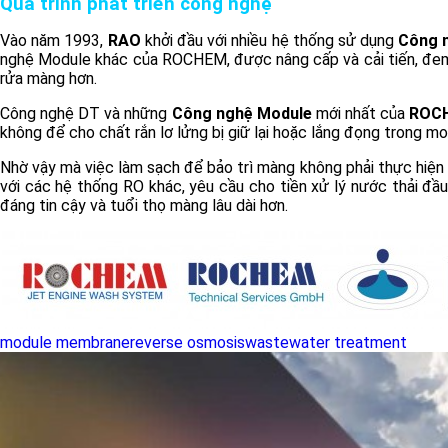
Quá trình phát triển công nghệ
Vào năm 1993,
RAO
khởi đầu với nhiều hệ thống sử dụng
Công 
nghệ Module khác của ROCHEM, được nâng cấp và cải tiến, đem lạ
rửa màng hơn.
Công nghệ DT và những
Công nghệ Module
mới nhất của
ROC
không để cho chất rắn lơ lửng bị giữ lại hoặc lắng đọng trong m
Nhờ vậy mà việc làm sạch để bảo trì màng không phải thực hiện
với các hệ thống RO khác, yêu cầu cho tiền xử lý nước thải đầ
đáng tin cậy và tuổi thọ màng lâu dài hơn.
module membrane
reverse osmosis
wastewater treatment