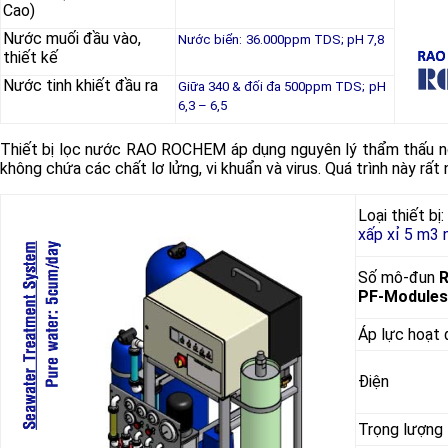
Cao)
Nước muối đầu vào,
Nước biển:
36.000ppm TDS; pH 7,8
thiết kế
Nước tinh khiết đầu ra
Giữa 340 & đối đa 500ppm TDS;
pH
6,3 – 6,5
Thiết bị lọc nước RAO ROCHEM áp dụng nguyên lý thẩm thấu n
không chứa các chất lơ lửng, vi khuẩn và virus. Quá trình này rấ
Loại thiết bị:
xấp xỉ 5 m3 
Số mô-đun
PF-Modules
Áp lực hoạt
Điện
Trọng lượng