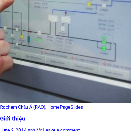
Rochem Châu Á (RAO)
,
HomePageSlides
Giới thiệu
June 2, 2014
Anh Mr
Leave a comment