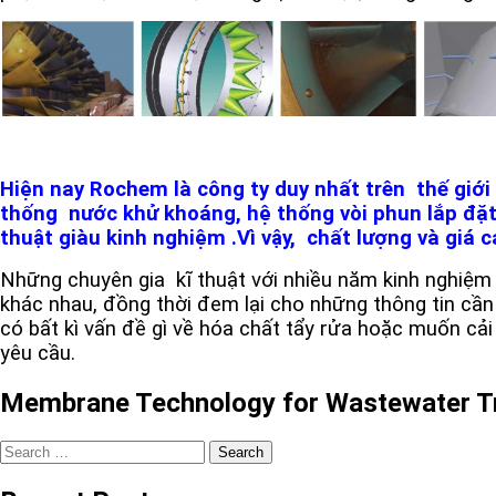
Hiện nay Rochem là công ty duy nhất trên thế giới t
thống nước khử khoáng, hệ thống vòi phun lắp đặt tr
thuật giàu kinh nghiệm .Vì vậy, chất lượng và giá 
Những chuyên gia kĩ thuật với nhiều năm kinh nghiệm 
khác nhau, đồng thời đem lại cho những thông tin cần
có bất kì vấn đề gì về hóa chất tẩy rửa hoặc muốn cải t
yêu cầu.
Membrane Technology for Wastewater T
Search
for: