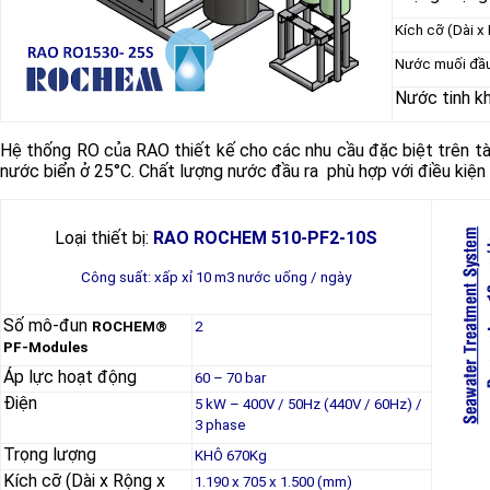
Kích cỡ (Dài x
Nước muối đầu
Nước tinh kh
Hệ thống RO của RAO thiết kế cho các nhu cầu đặc biệt trên tà
nước biển ở 25°C. Chất lượng nước đầu ra phù hợp với điều kiệ
Loại thiết bị:
RAO ROCHEM 510-PF2-10S
Công suất: xấp xỉ 10 m3 nước uống / ngày
Số mô-đun
ROCHEM®
2
PF-Modules
Áp lực hoạt động
60 – 70 bar
Điện
5 kW – 400V / 50Hz (440V / 60Hz) /
3 phase
Trọng lượng
KHÔ 670Kg
Kích cỡ (Dài x Rộng x
1.190 x 705 x 1.500 (mm)