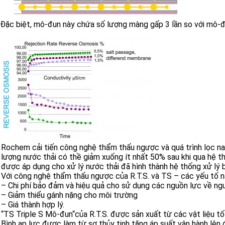
Đặc biệt, mô-đun này chứa số lượng màng gấp 3 lần so với mô-đun
Rochem cải tiến công nghệ thẩm thấu ngược và quá trình lọc nan
lượng nước thải có thề giảm xuống ít nhất 50% sau khi qua hệ th
được áp dụng cho xử lý nước thải đã hình thành hệ thống xử lý b
Với công nghệ thẩm thấu ngược của R.T.S. và TS – các yếu tố nà
– Chi phí bảo đảm và hiệu quả cho sử dụng các nguồn lực về ngư
– Giảm thiểu gánh nặng cho môi trường
– Giá thành hợp lý.
“TS Triple S Mô-đun“của R.T.S. được sản xuất từ các vật liệu t
Bình ap lực được làm từ sợ thủy tinh tăng áp suất vận hành lên