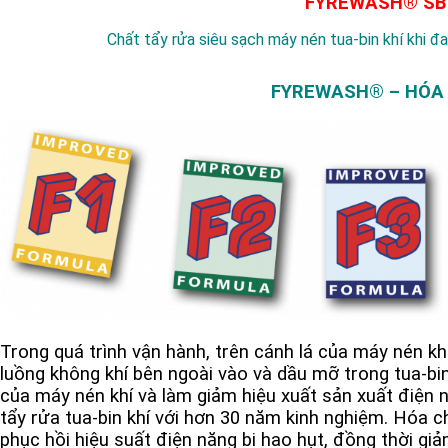
FYREWASH® SB
Chất tẩy rửa siêu sạch máy nén tua-bin khí khi đ
FYREWASH® – HÓA C
Trong quá trình vận hành, trên cánh lá của máy nén k
luồng không khí bên ngoài vào và dầu mỡ trong tua-bin
của máy nén khí và làm giảm hiệu xuất sản xuất điện 
tẩy rửa tua-bin khí với hơn 30 năm kinh nghiệm. Hóa 
phục hồi hiệu suất điện năng bị hao hụt, đồng thời giảm