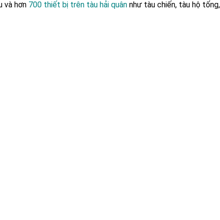
u và hơn
700 thiết bị trên tàu hải quân
như t
à
u chiến, tàu hộ tống,