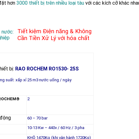
 đặt hơn
3000 thiết bị trên nhiều loại tàu
với các kích cỡ khác nha
Tiết kiệm Điện năng & Không
c nước:
ghiệp
Cần Tiền Xử Lý với hóa chất
hiết bị:
RAO ROCHEM RO1530‐ 25S
ng suất: xấp xỉ 25 m3 nước uống / ngày
ROCHEM®
2
 động
60 – 70 bar
10-13 Kw – 440v / 60 Hz / 3 pha
KHÔ 1470Kg
(khi vận hành 1720Kg)