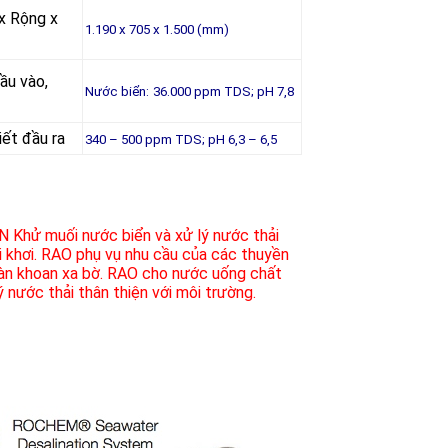
 x Rộng x
1.190 x 705 x 1.500 (mm)
 đầu vào,
Nước biển:
36.000 ppm TDS; pH 7,8
iết đầu ra
340 – 500 ppm TDS; pH 6,3 – 6,5
N
Khử muối nước biển và xử lý nước thải
 khơi.
RAO phụ vụ nhu cầu của các thuyền
dàn khoan xa bờ. RAO cho nước uống chất
ý nước thải thân thiện với môi trường.