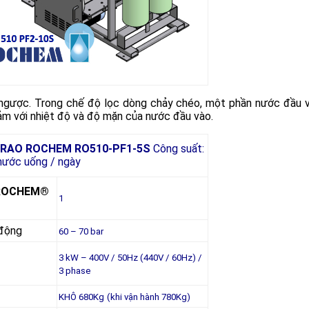
ngược. Trong chế độ lọc dòng chảy chéo, một phần nước đầu 
 cảm với nhiệt độ và độ mặn của nước đầu vào.
RAO ROCHEM RO510-PF1-5S
Công suất:
nước uống / ngày
ROCHEM®
1
 động
60 – 70 bar
3 kW – 400V / 50Hz (440V / 60Hz) /
3 phase
KHÔ 680Kg
(khi vận hành 780Kg)