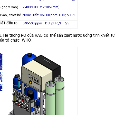
 Rộng x Cao)
2.400 x 800 x 2.185 (mm)
 vào, thiết kế
Nước Biển:
36.000 ppm TDS; pH 7,8
iết đầu ra
340-500 ppm TDS; pH 6,3 – 6,5
. Hệ thống RO của RAO có thể sản xuất nước uống tinh khiết tự 
 của tổ chức WHO.