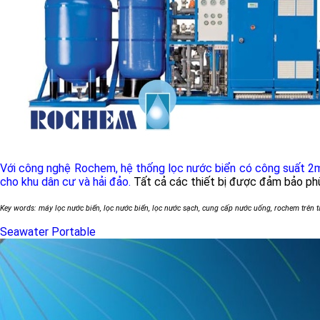
Với công nghệ Rochem, hệ thống lọc nước biển có công suất 2m
cho khu dân cư và hải đảo.
Tất cả các thiết bị được đảm bảo phù
Key words: máy lọc nước biển, lọc nước biển, lọc nước sạch, cung cấp nước uống, rochem trên 
Seawater Portable