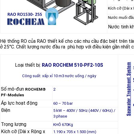
Kích cỡ (Dài x
Nước muối đầu
Nước tinh kh
Hệ thống RO của RAO thiết kế cho các nhu cầu đặc biệt trên tàu
ở 25°C. Chất lượng nước đầu ra phù hợp với điều kiện gần nhất
Loại thiết bị:
RAO ROCHEM 510-PF2-10S
Công suất: xấp xỉ 10 m3 nước uống / ngày
Số mô-đun
ROCHEM®
2
PF-Modules
Áp lực hoạt động
60 – 70 bar
Điện
5 kW – 400V / 50Hz (440V / 60Hz) /
3 phase
Trọng lượng
KHÔ 670Kg
Kích cỡ (Dài x Rộng x
1.190 x 705 x 1.500 (mm)