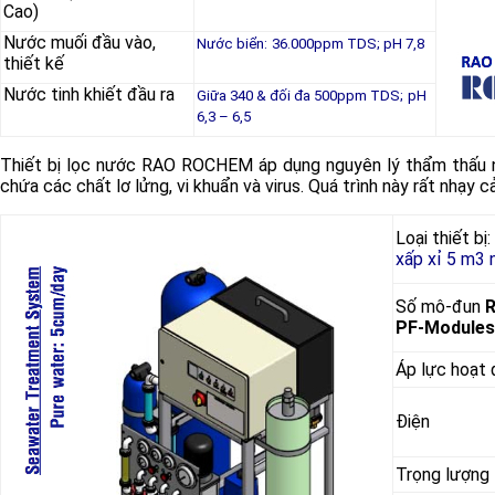
Cao)
Nước muối đầu vào,
Nước biển:
36.000ppm TDS; pH 7,8
thiết kế
Nước tinh khiết đầu ra
Giữa 340 & đối đa 500ppm TDS;
pH
6,3 – 6,5
Thiết bị lọc nước RAO ROCHEM áp dụng nguyên lý thẩm thấu 
chứa các chất lơ lửng, vi khuẩn và virus. Quá trình này rất nhạy
Loại thiết bị:
xấp xỉ 5 m3 
Số mô-đun
PF-Modules
Áp lực hoạt
Điện
Trọng lượng