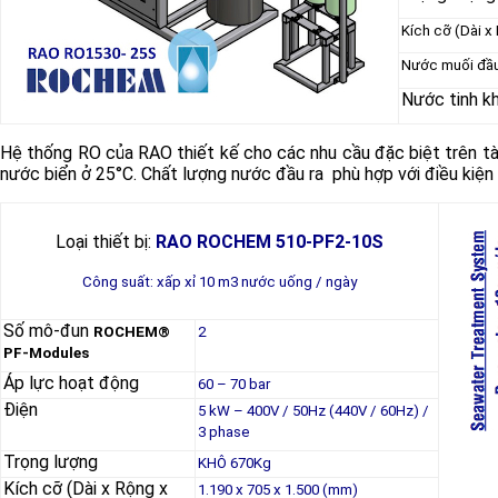
Kích cỡ (Dài x
Nước muối đầu
Nước tinh kh
Hệ thống RO của RAO thiết kế cho các nhu cầu đặc biệt trên tà
nước biển ở 25°C. Chất lượng nước đầu ra phù hợp với điều kiệ
Loại thiết bị:
RAO ROCHEM 510-PF2-10S
Công suất: xấp xỉ 10 m3 nước uống / ngày
Số mô-đun
ROCHEM®
2
PF-Modules
Áp lực hoạt động
60 – 70 bar
Điện
5 kW – 400V / 50Hz (440V / 60Hz) /
3 phase
Trọng lượng
KHÔ 670Kg
Kích cỡ (Dài x Rộng x
1.190 x 705 x 1.500 (mm)