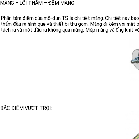
MÀNG – LÕI THẤM – ĐỆM MÀNG
Phần tâm điểm của mô-đun TS là chi tiết màng. Chi tiết này b
thấm đầu ra hình que và thiết bị thu gom. Màng đi kèm với mặt 
tách ra và một đầu ra không qua màng. Mép màng và ống khít với 
ĐẶC ĐIỂM VƯỢT TRỘI: