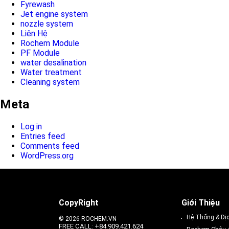
Fyrewash
Jet engine system
nozzle system
Liên Hệ
Rochem Module
PF Module
water desalination
Water treatment
Cleaning system
Meta
Log in
Entries feed
Comments feed
WordPress.org
CopyRight
Giới Thiệu
Hệ Thống & Dị
© 2026 ROCHEM.VN
FREE CALL: +84.909.421.624