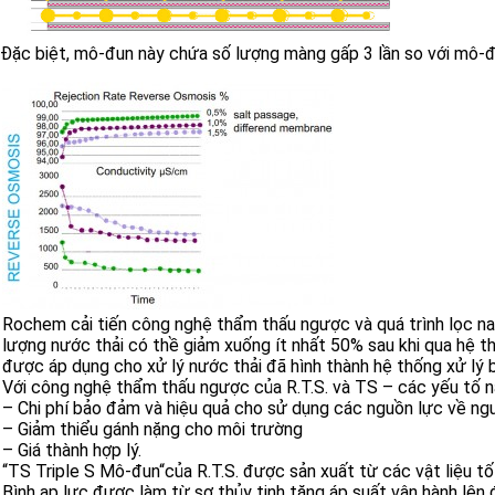
Đặc biệt, mô-đun này chứa số lượng màng gấp 3 lần so với mô-đun
Rochem cải tiến công nghệ thẩm thấu ngược và quá trình lọc nan
lượng nước thải có thề giảm xuống ít nhất 50% sau khi qua hệ th
được áp dụng cho xử lý nước thải đã hình thành hệ thống xử lý b
Với công nghệ thẩm thấu ngược của R.T.S. và TS – các yếu tố nà
– Chi phí bảo đảm và hiệu quả cho sử dụng các nguồn lực về ngư
– Giảm thiểu gánh nặng cho môi trường
– Giá thành hợp lý.
“TS Triple S Mô-đun“của R.T.S. được sản xuất từ các vật liệu t
Bình ap lực được làm từ sợ thủy tinh tăng áp suất vận hành lên