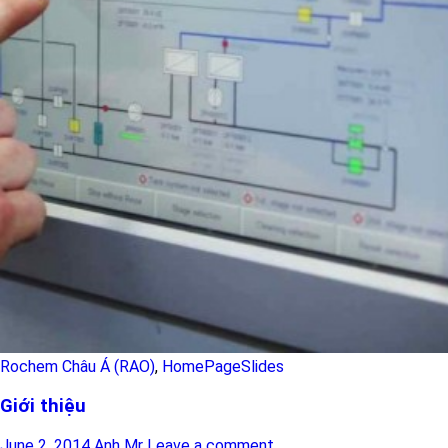
Rochem Châu Á (RAO)
,
HomePageSlides
Giới thiệu
June 2, 2014
Anh Mr
Leave a comment