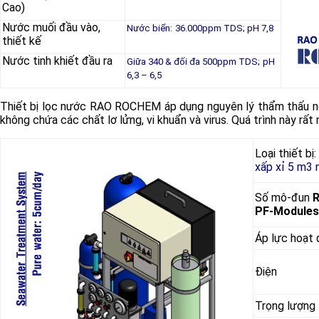
Cao)
Nước muối đầu vào,
Nước biển:
36.000ppm TDS; pH 7,8
thiết kế
Nước tinh khiết đầu ra
Giữa 340 & đối đa 500ppm TDS;
pH
6,3 – 6,5
Thiết bị lọc nước RAO ROCHEM áp dụng nguyên lý thẩm thấu n
không chứa các chất lơ lửng, vi khuẩn và virus. Quá trình này rấ
Loại thiết bị:
xấp xỉ 5 m3 
Số mô-đun
PF-Modules
Áp lực hoạt
Điện
Trọng lượng