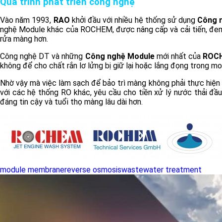
Quá trình phát triển công nghệ
Vào năm 1993,
RAO
khởi đầu với nhiều hệ thống sử dụng
Công 
nghệ Module khác của ROCHEM, được nâng cấp và cải tiến, đem lạ
rửa màng hơn.
Công nghệ DT và những
Công nghệ Module
mới nhất của
ROC
không để cho chất rắn lơ lửng bị giữ lại hoặc lắng đọng trong m
Nhờ vậy mà việc làm sạch để bảo trì màng không phải thực hiện
với các hệ thống RO khác, yêu cầu cho tiền xử lý nước thải đầ
đáng tin cậy và tuổi thọ màng lâu dài hơn.
module membrane
reverse osmosis
wastewater treatment