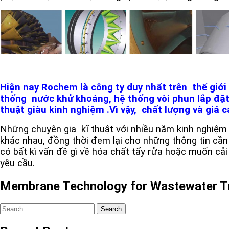
Hiện nay Rochem là công ty duy nhất trên thế giới t
thống nước khử khoáng, hệ thống vòi phun lắp đặt tr
thuật giàu kinh nghiệm .Vì vậy, chất lượng và giá 
Những chuyên gia kĩ thuật với nhiều năm kinh nghiệm 
khác nhau, đồng thời đem lại cho những thông tin cần
có bất kì vấn đề gì về hóa chất tẩy rửa hoặc muốn cải t
yêu cầu.
Membrane Technology for Wastewater T
Search
for: