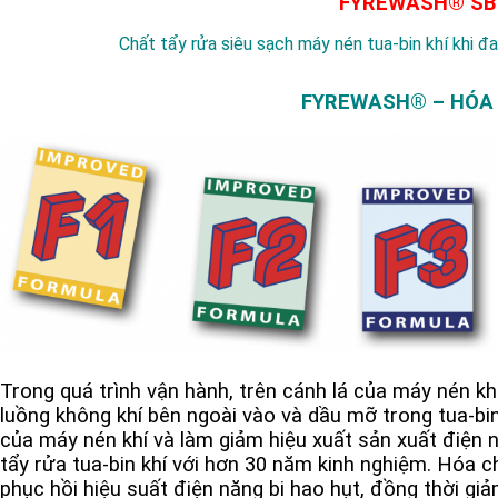
FYREWASH® SB
Chất tẩy rửa siêu sạch máy nén tua-bin khí khi đ
FYREWASH® – HÓA C
Trong quá trình vận hành, trên cánh lá của máy nén k
luồng không khí bên ngoài vào và dầu mỡ trong tua-bin
của máy nén khí và làm giảm hiệu xuất sản xuất điện 
tẩy rửa tua-bin khí với hơn 30 năm kinh nghiệm. Hóa 
phục hồi hiệu suất điện năng bị hao hụt, đồng thời giảm