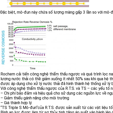
Đặc biệt, mô-đun này chứa số lượng màng gấp 3 lần so với mô-đun
Rochem cải tiến công nghệ thẩm thấu ngược và quá trình lọc nan
lượng nước thải có thề giảm xuống ít nhất 50% sau khi qua hệ th
được áp dụng cho xử lý nước thải đã hình thành hệ thống xử lý b
Với công nghệ thẩm thấu ngược của R.T.S. và TS – các yếu tố nà
– Chi phí bảo đảm và hiệu quả cho sử dụng các nguồn lực về ngư
– Giảm thiểu gánh nặng cho môi trường
– Giá thành hợp lý.
“TS Triple S Mô-đun“của R.T.S. được sản xuất từ các vật liệu t
Bình ap lực được làm từ sợ thủy tinh tăng áp suất vận hành lên