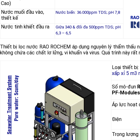
Cao)
Nước muối đầu vào,
Nước biển:
36.000ppm TDS; pH 7,8
thiết kế
Nước tinh khiết đầu ra
Giữa 340 & đối đa 500ppm TDS;
pH
6,3 – 6,5
Thiết bị lọc nước RAO ROCHEM áp dụng nguyên lý thẩm thấu n
không chứa các chất lơ lửng, vi khuẩn và virus. Quá trình này rấ
Loại thiết bị:
xấp xỉ 5 m3 
Số mô-đun
PF-Modules
Áp lực hoạt
Điện
Trọng lượng