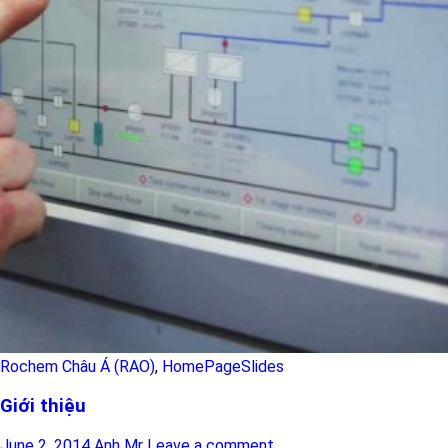
Rochem Châu Á (RAO)
,
HomePageSlides
Giới thiệu
June 2, 2014
Anh Mr
Leave a comment