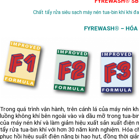
FYREWASH® SB
Chất tẩy rửa siêu sạch máy nén tua-bin khí khi đ
FYREWASH® – HÓA C
Trong quá trình vận hành, trên cánh lá của máy nén k
luồng không khí bên ngoài vào và dầu mỡ trong tua-bin
của máy nén khí và làm giảm hiệu xuất sản xuất điện 
tẩy rửa tua-bin khí với hơn 30 năm kinh nghiệm. Hóa 
phục hồi hiệu suất điện năng bị hao hụt, đồng thời giảm