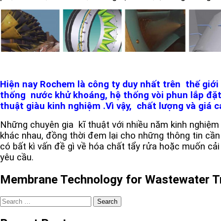
Hiện nay Rochem là công ty duy nhất trên thế giới t
thống nước khử khoáng, hệ thống vòi phun lắp đặt tr
thuật giàu kinh nghiệm .Vì vậy, chất lượng và giá 
Những chuyên gia kĩ thuật với nhiều năm kinh nghiệm 
khác nhau, đồng thời đem lại cho những thông tin cần
có bất kì vấn đề gì về hóa chất tẩy rửa hoặc muốn cải t
yêu cầu.
Membrane Technology for Wastewater T
Search
for: