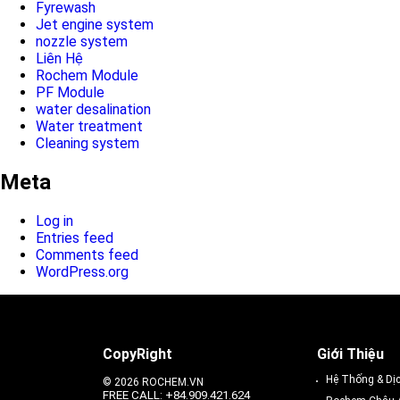
Fyrewash
Jet engine system
nozzle system
Liên Hệ
Rochem Module
PF Module
water desalination
Water treatment
Cleaning system
Meta
Log in
Entries feed
Comments feed
WordPress.org
CopyRight
Giới Thiệu
Hệ Thống & Dị
© 2026 ROCHEM.VN
FREE CALL: +84.909.421.624