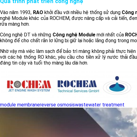
Quá trình phát triển công nghệ
Vào năm 1993,
RAO
khởi đầu với nhiều hệ thống sử dụng
Công 
nghệ Module khác của ROCHEM, được nâng cấp và cải tiến, đem lạ
rửa màng hơn.
Công nghệ DT và những
Công nghệ Module
mới nhất của
ROC
không để cho chất rắn lơ lửng bị giữ lại hoặc lắng đọng trong m
Nhờ vậy mà việc làm sạch để bảo trì màng không phải thực hiện
với các hệ thống RO khác, yêu cầu cho tiền xử lý nước thải đầ
đáng tin cậy và tuổi thọ màng lâu dài hơn.
module membrane
reverse osmosis
wastewater treatment