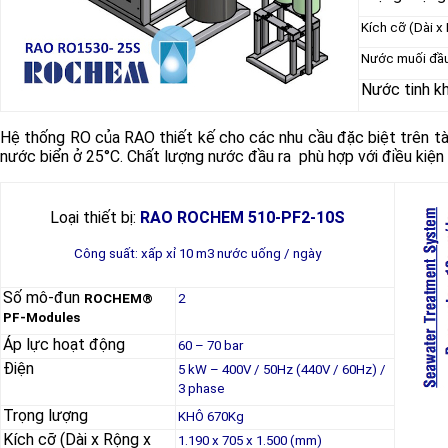
Kích cỡ (Dài x
Nước muối đầu
Nước tinh kh
Hệ thống RO của RAO thiết kế cho các nhu cầu đặc biệt trên tà
nước biển ở 25°C. Chất lượng nước đầu ra phù hợp với điều kiệ
Loại thiết bị:
RAO ROCHEM 510-PF2-10S
Công suất: xấp xỉ 10 m3 nước uống / ngày
Số mô-đun
ROCHEM®
2
PF-Modules
Áp lực hoạt động
60 – 70 bar
Điện
5 kW – 400V / 50Hz (440V / 60Hz) /
3 phase
Trọng lượng
KHÔ 670Kg
Kích cỡ (Dài x Rộng x
1.190 x 705 x 1.500 (mm)