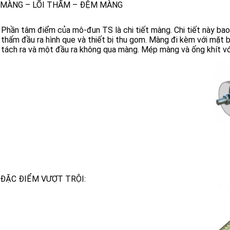
MÀNG – LÕI THẤM – ĐỆM MÀNG
Phần tâm điểm của mô-đun TS là chi tiết màng. Chi tiết này b
thấm đầu ra hình que và thiết bị thu gom. Màng đi kèm với mặt 
tách ra và một đầu ra không qua màng. Mép màng và ống khít với 
ĐẶC ĐIỂM VƯỢT TRỘI: