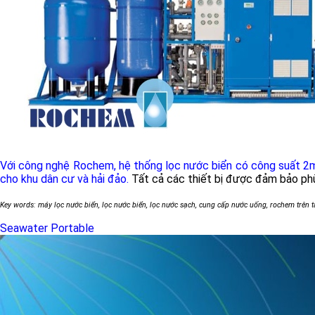
Với công nghệ Rochem, hệ thống lọc nước biển có công suất 2m
cho khu dân cư và hải đảo.
Tất cả các thiết bị được đảm bảo phù
Key words: máy lọc nước biển, lọc nước biển, lọc nước sạch, cung cấp nước uống, rochem trên 
Seawater Portable