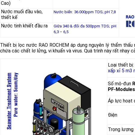
Cao)
Nước muối đầu vào,
Nước biển:
36.000ppm TDS; pH 7,8
thiết kế
Nước tinh khiết đầu ra
Giữa 340 & đối đa 500ppm TDS;
pH
6,3 – 6,5
Thiết bị lọc nước RAO ROCHEM áp dụng nguyên lý thẩm thấu 
chứa các chất lơ lửng, vi khuẩn và virus. Quá trình này rất nhạy
Loại thiết bị:
xấp xỉ 5 m3 
Số mô-đun
PF-Modules
Áp lực hoạt
Điện
Trọng lượng