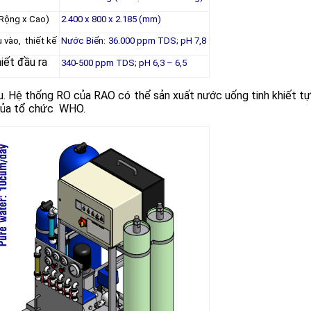
 Rộng x Cao)
2.400 x 800 x 2.185 (mm)
 vào, thiết kế
Nước Biển:
36.000 ppm TDS; pH 7,8
iết đầu ra
340-500 ppm TDS; pH 6,3 – 6,5
. Hệ thống RO của RAO có thể sản xuất nước uống tinh khiết tự 
 của tổ chức WHO.