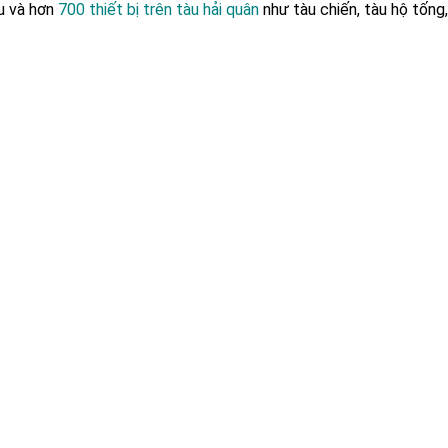
u và hơn
700 thiết bị trên tàu hải quân
như t
à
u chiến, tàu hộ tống,