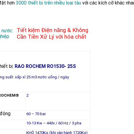
 đặt hơn
3000 thiết bị trên nhiều loại tàu
với các kích cỡ khác nha
Tiết kiệm Điện năng & Không
c nước:
ghiệp
Cần Tiền Xử Lý với hóa chất
hiết bị:
RAO ROCHEM RO1530‐ 25S
ng suất: xấp xỉ 25 m3 nước uống / ngày
ROCHEM®
2
 động
60 – 70 bar
10-13 Kw – 440v / 60 Hz / 3 pha
KHÔ 1470Kg
(khi vận hành 1720Kg)