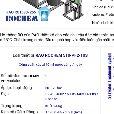
Kích cỡ (Dài x
Nước muối đầu
Nước tinh kh
Hệ thống RO của RAO thiết kế cho các nhu cầu đặc biệt trên tàu
ở 25°C. Chất lượng nước đầu ra phù hợp với điều kiện gần nhất
Loại thiết bị:
RAO ROCHEM 510-PF2-10S
Công suất: xấp xỉ 10 m3 nước uống / ngày
Số mô-đun
ROCHEM®
2
PF-Modules
Áp lực hoạt động
60 – 70 bar
Điện
5 kW – 400V / 50Hz (440V / 60Hz) /
3 phase
Trọng lượng
KHÔ 670Kg
Kích cỡ (Dài x Rộng x
1.190 x 705 x 1.500 (mm)