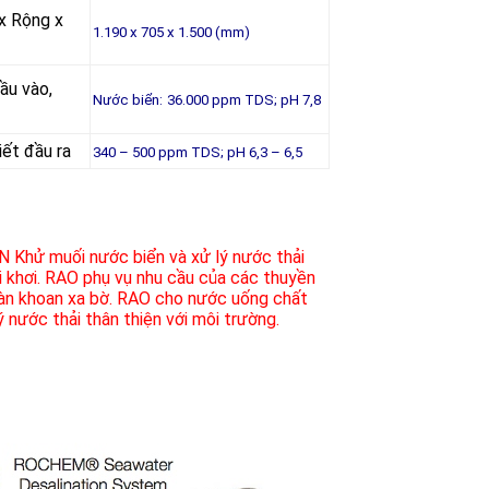
 x Rộng x
1.190 x 705 x 1.500 (mm)
 đầu vào,
Nước biển:
36.000 ppm TDS; pH 7,8
iết đầu ra
340 – 500 ppm TDS; pH 6,3 – 6,5
N
Khử muối nước biển và xử lý nước thải
 khơi.
RAO phụ vụ nhu cầu của các thuyền
dàn khoan xa bờ. RAO cho nước uống chất
ý nước thải thân thiện với môi trường.