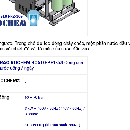
ngược. Trong chế độ lọc dòng chảy chéo, một phần nước đầu 
 cảm với nhiệt độ và độ mặn của nước đầu vào.
RAO ROCHEM RO510-PF1-5S
Công suất:
nước uống / ngày
ROCHEM®
1
 động
60 – 70 bar
3 kW – 400V / 50Hz (440V / 60Hz) /
3 phase
KHÔ 680Kg
(khi vận hành 780Kg)