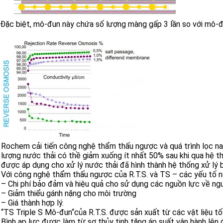
Đặc biệt, mô-đun này chứa số lượng màng gấp 3 lần so với mô-đun
Rochem cải tiến công nghệ thẩm thấu ngược và quá trình lọc nan
lượng nước thải có thề giảm xuống ít nhất 50% sau khi qua hệ th
được áp dụng cho xử lý nước thải đã hình thành hệ thống xử lý b
Với công nghệ thẩm thấu ngược của R.T.S. và TS – các yếu tố nà
– Chi phí bảo đảm và hiệu quả cho sử dụng các nguồn lực về ngư
– Giảm thiểu gánh nặng cho môi trường
– Giá thành hợp lý.
“TS Triple S Mô-đun“của R.T.S. được sản xuất từ các vật liệu t
Bình ap lực được làm từ sợ thủy tinh tăng áp suất vận hành lên