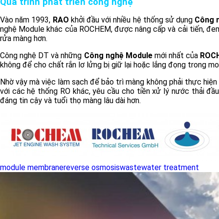
Quá trình phát triển công nghệ
Vào năm 1993,
RAO
khởi đầu với nhiều hệ thống sử dụng
Công 
nghệ Module khác của ROCHEM, được nâng cấp và cải tiến, đem lạ
rửa màng hơn.
Công nghệ DT và những
Công nghệ Module
mới nhất của
ROC
không để cho chất rắn lơ lửng bị giữ lại hoặc lắng đọng trong m
Nhờ vậy mà việc làm sạch để bảo trì màng không phải thực hiện
với các hệ thống RO khác, yêu cầu cho tiền xử lý nước thải đầ
đáng tin cậy và tuổi thọ màng lâu dài hơn.
module membrane
reverse osmosis
wastewater treatment