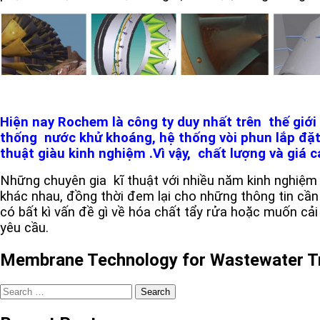
Hiện nay Rochem là công ty duy nhất trên thế giới t
thống nước khử khoáng, hệ thống vòi phun lắp đặt tr
thuật giàu kinh nghiệm .Vì vậy, chất lượng và giá 
Những chuyên gia kĩ thuật với nhiều năm kinh nghiệm 
khác nhau, đồng thời đem lại cho những thông tin cần
có bất kì vấn đề gì về hóa chất tẩy rửa hoặc muốn cải t
yêu cầu.
Membrane Technology for Wastewater T
Search
for: