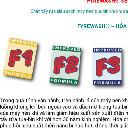
FYREWASH® SB
Chất tẩy rửa siêu sạch máy nén tua-bin khí khi đ
FYREWASH® – HÓA C
Trong quá trình vận hành, trên cánh lá của máy nén k
luồng không khí bên ngoài vào và dầu mỡ trong tua-bin
của máy nén khí và làm giảm hiệu xuất sản xuất điện 
tẩy rửa tua-bin khí với hơn 30 năm kinh nghiệm. Hóa 
phục hồi hiệu suất điện năng bị hao hụt, đồng thời giảm