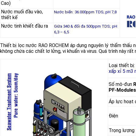
Cao)
Nước muối đầu vào,
Nước biển:
36.000ppm TDS; pH 7,8
thiết kế
Nước tinh khiết đầu ra
Giữa 340 & đối đa 500ppm TDS;
pH
6,3 – 6,5
Thiết bị lọc nước RAO ROCHEM áp dụng nguyên lý thẩm thấu n
không chứa các chất lơ lửng, vi khuẩn và virus. Quá trình này rấ
Loại thiết bị:
xấp xỉ 5 m3 
Số mô-đun
PF-Modules
Áp lực hoạt
Điện
Trọng lượng