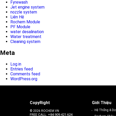
Fyrewash
Jet engine system
nozzle system
Liên Hệ
Rochem Module
PF Module
water desalination
Water treatment
Cleaning system
Meta
Log in
Entries feed
Comments feed
WordPress.org
CopyRight
Giới Thiệu
Hệ Thống & Dị
© 2026 ROCHEM.VN
FREE CALL: +84.909.421.624