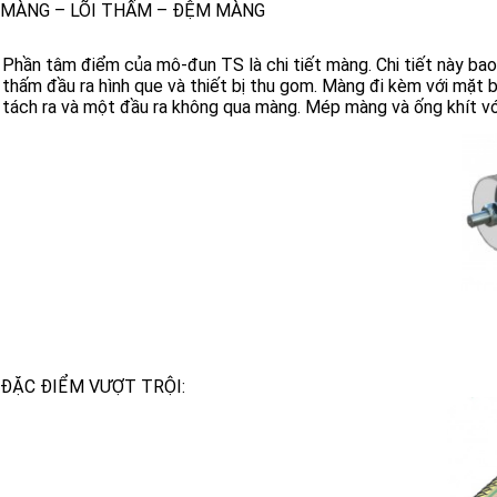
MÀNG – LÕI THẤM – ĐỆM MÀNG
Phần tâm điểm của mô-đun TS là chi tiết màng. Chi tiết này b
thấm đầu ra hình que và thiết bị thu gom. Màng đi kèm với mặt 
tách ra và một đầu ra không qua màng. Mép màng và ống khít với 
ĐẶC ĐIỂM VƯỢT TRỘI: