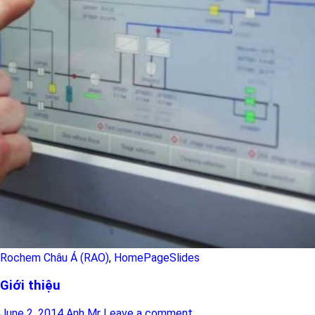
Rochem Châu Á (RAO)
,
HomePageSlides
Giới thiệu
June 2, 2014
Anh Mr
Leave a comment