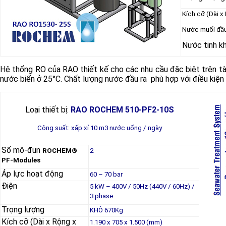
Kích cỡ (Dài x
Nước muối đầu
Nước tinh kh
Hệ thống RO của RAO thiết kế cho các nhu cầu đặc biệt trên tà
nước biển ở 25°C. Chất lượng nước đầu ra phù hợp với điều kiệ
Loại thiết bị:
RAO ROCHEM 510-PF2-10S
Công suất: xấp xỉ 10 m3 nước uống / ngày
Số mô-đun
ROCHEM®
2
PF-Modules
Áp lực hoạt động
60 – 70 bar
Điện
5 kW – 400V / 50Hz (440V / 60Hz) /
3 phase
Trọng lượng
KHÔ 670Kg
Kích cỡ (Dài x Rộng x
1.190 x 705 x 1.500 (mm)